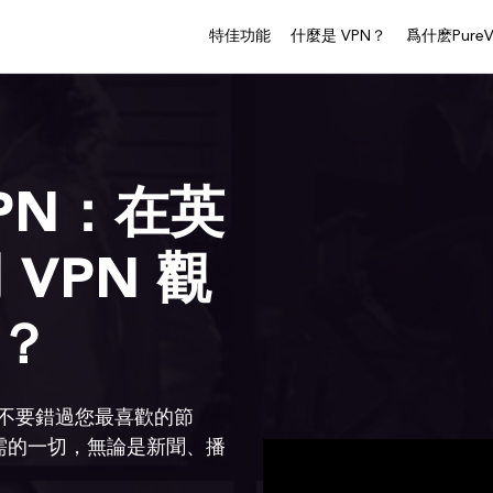
特佳功能
什麼是 VPN？
爲什麽PureV
 VPN：在英
VPN 觀
r？
不要錯過您最喜歡的節
所需的一切，無論是新聞、播