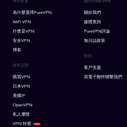
學到更多
關於PUREVPN
為什麼選擇PureVPN
關於我們
WiFi VPN
媒體查詢
什麽是VPN
PureVPN評論
安全VPN
無日誌政策
博客
幫助
經常訪問
客戶支援
購買VPN
寫電子郵件聯繫我們
日本VPN
美國IP
OpenVPN
私人瀏覽
VPN 特賣