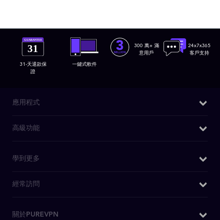
GUARANTEE
31
300 萬+ 滿
24x7x365
意用戶
客戶支持
31-天退款保
一鍵式軟件
證
應用程式
Windows VPN
高級功能
Mac VPN
我的IP是什麽
學到更多
Android VPN
DNS洩漏測試
iOS VPN
為什麼選擇PureVPN
經常訪問
IPv6洩漏測試
Chrome擴充功能
WiFi VPN
WebRTC洩漏測試
Firefox 擴充套件
購買VPN
關於PUREVPN
什麽是VPN