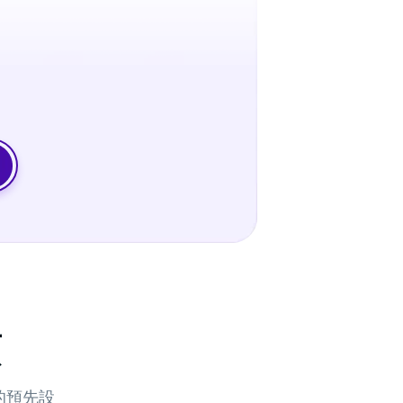
項
供的預先設