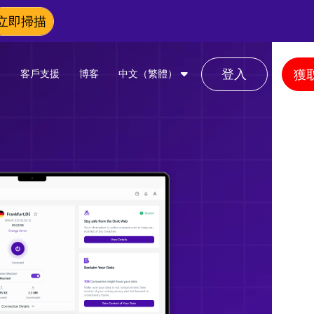
立即掃描
登入
獲取
客戶支援
博客
中文（繁體）