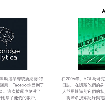
露於幫助選舉總統唐納德·特
在2006年、AOL為
、Facebook受到了
日誌。在隱藏他們的身
查。這次披露也刺激了
人並用於識別它們的私
多用戶刪除了他們的帳戶。
將匿名搜索記錄與電