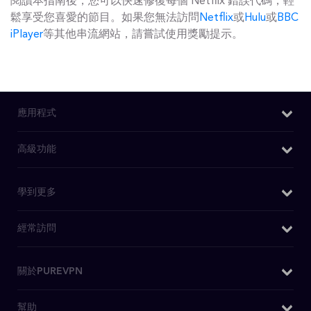
閱讀本指南後，您可以快速修復每個 Netflix 錯誤代碼，輕
鬆享受您喜愛的節目。如果您無法訪問
Netflix
或
Hulu
或
BBC
iPlayer
等其他串流網站，請嘗試使用獎勵提示。
應用程式
Windows VPN
高級功能
Mac VPN
我的IP是什麽
學到更多
Android VPN
DNS洩漏測試
iOS VPN
為什麼選擇PureVPN
經常訪問
IPv6洩漏測試
Chrome擴充功能
WiFi VPN
WebRTC洩漏測試
Firefox 擴充套件
購買VPN
關於PUREVPN
什麽是VPN
Kodi 附件
日本VPN
安全VPN
關於我們
幫助
安卓電視 VPN
美國IP