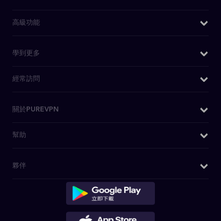
Windows VPN
高級功能
Mac VPN
我的IP是什麽
學到更多
Android VPN
DNS洩漏測試
iOS VPN
為什麼選擇PureVPN
經常訪問
IPv6洩漏測試
Chrome擴充功能
WiFi VPN
WebRTC洩漏測試
Firefox 擴充套件
購買VPN
關於PUREVPN
什麽是VPN
Kodi 附件
日本VPN
安全VPN
關於我們
幫助
安卓電視 VPN
美國IP
博客
媒體查詢
Firestick電視VPN
OpenVPN
客戶支援
夥伴
PureVPN評論
Huawei VPN
私人瀏覽
寫電子郵件聯繫我們
無日誌政策
Chromebook VPN
VPN 特賣
介紹個朋友
DD-WRT應用程式
迪士尼+ VPN
聯盟計劃
路由器 VPN
Netflix VPN