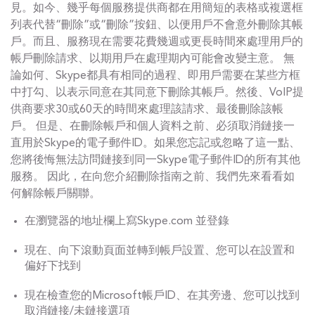
見。如今、幾乎每個服務提供商都在用簡短的表格或複選框
列表代替“刪除”或“刪除”按鈕、以便用戶不會意外刪除其帳
戶。而且、服務現在需要花費幾週或更長時間來處理用戶的
帳戶刪除請求、以期用戶在處理期內可能會改變主意。 無
論如何、Skype都具有相同的過程、即用戶需要在某些方框
中打勾、以表示同意在其同意下刪除其帳戶。然後、VoIP提
供商要求30或60天的時間來處理該請求、最後刪除該帳
戶。 但是、在刪除帳戶和個人資料之前、必須取消鏈接一
直用於Skype的電子郵件ID。如果您忘記或忽略了這一點、
您將後悔無法訪問鏈接到同一Skype電子郵件ID的所有其他
服務。 因此，在向您介紹刪除指南之前、我們先來看看如
何解除帳戶關聯。
在瀏覽器的地址欄上寫Skype.com 並登錄
現在、向下滾動頁面並轉到帳戶設置、您可以在設置和
偏好下找到
現在檢查您的Microsoft帳戶ID、在其旁邊、您可以找到
取消鏈接/未鏈接選項