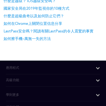
什麼是越獄？ iOS越獄安全嗎？
國家安全局在2019年監視你的10種方式
什麼是超級曲奇以及如何防止它們？
如何在Chrome上關閉位置信息分享
LastPass安全嗎？閱讀有關LastPass的令人震驚的事實
如何擦手機–萬無一失的方法
應用程式
Windows VPN
高級功能
Mac VPN
我的IP是什麽
學到更多
Android VPN
DNS洩漏測試
iOS VPN