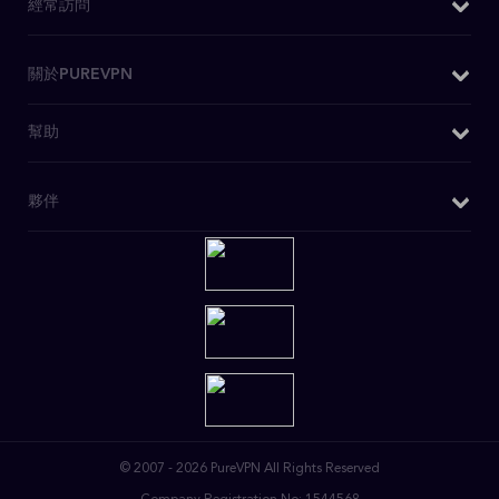
為什麼選擇PureVPN
經常訪問
IPv6洩漏測試
Chrome擴充功能
WiFi VPN
WebRTC洩漏測試
Firefox 擴充套件
購買VPN
關於PUREVPN
什麽是VPN
Kodi 附件
日本VPN
安全VPN
關於我們
幫助
安卓電視 VPN
美國IP
博客
媒體查詢
Firestick電視VPN
OpenVPN
客戶支援
夥伴
PureVPN評論
Huawei VPN
私人瀏覽
寫電子郵件聯繫我們
無日誌政策
Chromebook VPN
VPN 特賣
介紹個朋友
DD-WRT應用程式
迪士尼+ VPN
聯盟計劃
路由器 VPN
Netflix VPN
成為合作夥伴
Linux VPN
下載應用程式
專用IP VPN
保護DDoS的VPN
連接埠轉送
© 2007 - 2026 PureVPN All Rights Reserved