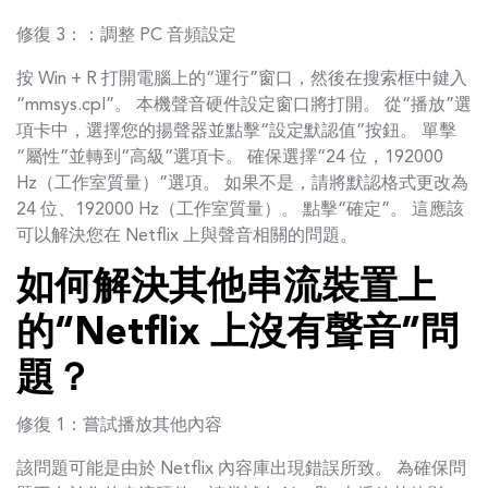
修復 3：：調整 PC 音頻設定
按 Win + R 打開電腦上的“運行”窗口，然後在搜索框中鍵入
“mmsys.cpl”。 本機聲音硬件設定窗口將打開。 從“播放”選
項卡中，選擇您的揚聲器並點擊“設定默認值”按鈕。 單擊
“屬性”並轉到“高級”選項卡。 確保選擇“24 位，192000
Hz（工作室質量）”選項。 如果不是，請將默認格式更改為
24 位、192000 Hz（工作室質量）。 點擊“確定”。 這應該
可以解決您在 Netflix 上與聲音相關的問題。
如何解決其他串流裝置上
的“Netflix 上沒有聲音”問
題？
修復 1：嘗試播放其他內容
該問題可能是由於 Netflix 內容庫出現錯誤所致。 為確保問