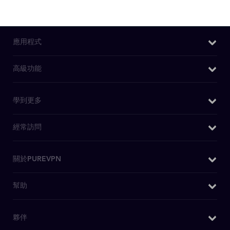
應用程式
Windows VPN
高級功能
Mac VPN
我的IP是什麽
學到更多
Android VPN
DNS洩漏測試
iOS VPN
為什麼選擇PureVPN
經常訪問
IPv6洩漏測試
Chrome擴充功能
WiFi VPN
WebRTC洩漏測試
Firefox 擴充套件
購買VPN
關於PUREVPN
什麽是VPN
Kodi 附件
日本VPN
安全VPN
關於我們
幫助
安卓電視 VPN
美國IP
博客
媒體查詢
Firestick電視VPN
OpenVPN
客戶支援
夥伴
PureVPN評論
Huawei VPN
私人瀏覽
寫電子郵件聯繫我們