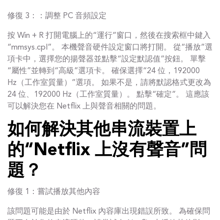
修復 3：：調整 PC 音頻設定
按 Win + R 打開電腦上的“運行”窗口，然後在搜索框中鍵入
“mmsys.cpl”。 本機聲音硬件設定窗口將打開。 從“播放”選
項卡中，選擇您的揚聲器並點擊“設定默認值”按鈕。 單擊
“屬性”並轉到“高級”選項卡。 確保選擇“24 位，192000
Hz（工作室質量）”選項。 如果不是，請將默認格式更改為
24 位、192000 Hz（工作室質量）。 點擊“確定”。 這應該
可以解決您在 Netflix 上與聲音相關的問題。
如何解決其他串流裝置上
的“Netflix 上沒有聲音”問
題？
修復 1：嘗試播放其他內容
該問題可能是由於 Netflix 內容庫出現錯誤所致。 為確保問