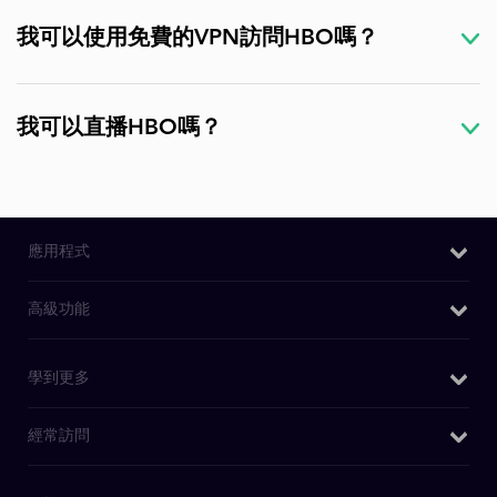
我可以使用免費的VPN訪問HBO嗎？
我可以直播HBO嗎？
應用程式
Windows VPN
高級功能
Mac VPN
我的IP是什麽
學到更多
Android VPN
DNS洩漏測試
iOS VPN
為什麼選擇PureVPN
經常訪問
IPv6洩漏測試
Chrome擴充功能
WiFi VPN
WebRTC洩漏測試
Firefox 擴充套件
購買VPN