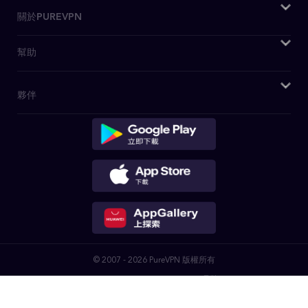
WebRTC洩漏測試
Firefox 擴充套件
購買VPN
關於PUREVPN
什麽是VPN
Kodi 附件
日本VPN
安全VPN
關於我們
幫助
安卓電視 VPN
美國IP
博客
媒體查詢
Firestick電視VPN
OpenVPN
客戶支援
夥伴
PureVPN評論
Huawei VPN
私人瀏覽
寫電子郵件聯繫我們
無日誌政策
Chromebook VPN
VPN 特賣
介紹個朋友
DD-WRT應用程式
迪士尼+ VPN
聯盟計劃
路由器 VPN
Netflix VPN
成為合作夥伴
Linux VPN
下載應用程式
專用IP VPN
保護DDoS的VPN
連接埠轉送
© 2007 - 2026 PureVPN 版權所有
PureVPN, GZ Systems Limited 品牌
公司註冊號：2039934