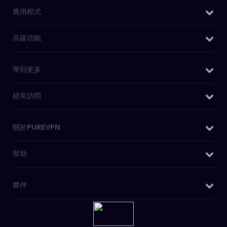
應用程式
Windows VPN
高級功能
Mac VPN
我的IP是什麽
學到更多
Android VPN
DNS洩漏測試
iOS VPN
為什麼選擇PureVPN
經常訪問
IPv6洩漏測試
Chrome擴充功能
WiFi VPN
WebRTC洩漏測試
Firefox 擴充套件
購買VPN
關於PUREVPN
什麽是VPN
Kodi 附件
日本VPN
安全VPN
關於我們
幫助
安卓電視 VPN
美國IP
博客
媒體查詢
Firestick電視VPN
OpenVPN
客戶支援
夥伴
PureVPN評論
Huawei VPN
私人瀏覽
寫電子郵件聯繫我們
無日誌政策
Chromebook VPN
VPN 特賣
介紹個朋友
DD-WRT應用程式
迪士尼+ VPN