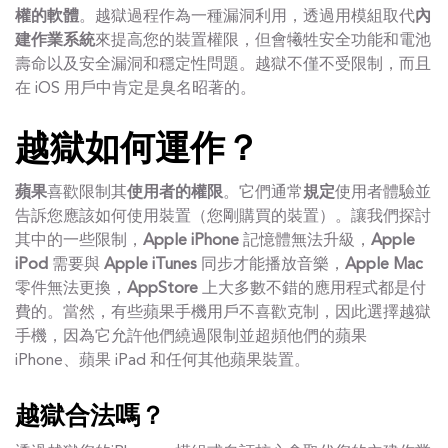
權的軟體
。越獄過程作為一種漏洞利用，透過用模組取代
內
建作業系統
來提高您的裝置權限，但會犧牲安全功能和電池
壽命以及安全漏洞和穩定性問題。越獄不僅不受限制，而且
在 iOS 用戶中肯定是臭名昭著的。
越獄如何運作？
蘋果
喜歡限制其
使用者的權限
。它們通常
規定
使用者體驗並
告訴您應該如何使用裝置（您剛購買的裝置）。讓我們探討
其中的一些限制，
Apple iPhone
記憶體無法升級，
Apple
iPod
需要與
Apple iTunes
同步才能播放音樂，
Apple Mac
零件無法更換，
AppStore
上大多數不錯的應用程式都是付
費的。當然，有些蘋果手機用戶不喜歡克制，因此選擇越獄
手機，因為它允許他們繞過限制並超頻他們的蘋果
iPhone、蘋果 iPad 和任何其他蘋果裝置。
越獄合法嗎？