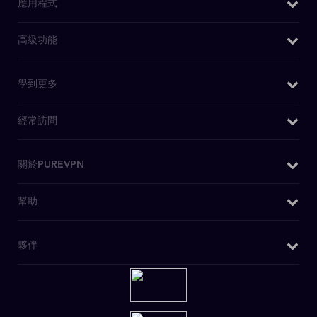
應用程式
Windows VPN
高級功能
Mac VPN
我的IP是什麽
學到更多
Android VPN
DNS洩漏測試
iOS VPN
為什麼選擇PureVPN
經常訪問
IPv6洩漏測試
Chrome擴充功能
WiFi VPN
WebRTC洩漏測試
Firefox 擴充套件
購買VPN
關於PUREVPN
什麽是VPN
Kodi 附件
日本VPN
安全VPN
關於我們
幫助
安卓電視 VPN
美國IP
博客
媒體查詢
Firestick電視VPN
OpenVPN
客戶支援
夥伴
PureVPN評論
Huawei VPN
私人瀏覽
寫電子郵件聯繫我們
無日誌政策
Chromebook VPN
VPN 特賣
介紹個朋友
DD-WRT應用程式
迪士尼+ VPN
聯盟計劃