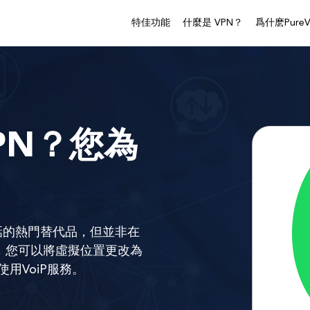
特佳功能
什麼是 VPN？
爲什麽PureV
VPN？您為
？
統固定電話的熱門替代品，但並非在
PN，您可以將虛擬位置更改為
用VoiP服務。