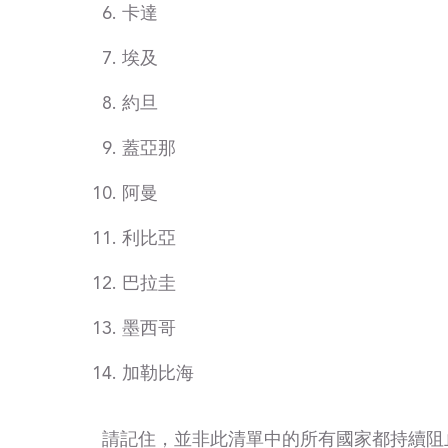
卡達
埃及
約旦
蓋亞那
阿曼
利比亞
巴拉圭
墨西哥
加勒比海
請記住，並非此清單中的所有國家都持續阻止 