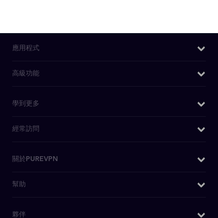
應用程式
Windows VPN
高級功能
Mac VPN
我的IP是什麽
學到更多
Android VPN
DNS洩漏測試
iOS VPN
為什麼選擇PureVPN
經常訪問
IPv6洩漏測試
Chrome擴充功能
WiFi VPN
WebRTC洩漏測試
Firefox 擴充套件
購買VPN
關於PUREVPN
什麽是VPN
Kodi 附件
日本VPN
安全VPN
關於我們
幫助
安卓電視 VPN
美國IP
博客
媒體查詢
Firestick電視VPN
OpenVPN
客戶支援
夥伴
PureVPN評論