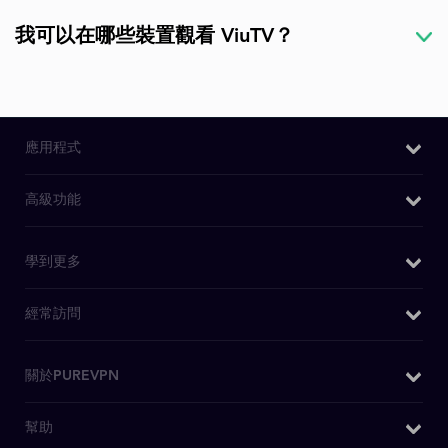
我可以在哪些裝置觀看 ViuTV？
應用程式
Windows VPN
高級功能
Mac VPN
我的IP是什麽
學到更多
Android VPN
DNS洩漏測試
iOS VPN
為什麼選擇PureVPN
經常訪問
IPv6洩漏測試
Chrome擴充功能
WiFi VPN
WebRTC洩漏測試
Firefox 擴充套件
購買VPN
關於PUREVPN
什麽是VPN
Kodi 附件
日本VPN
安全VPN
關於我們
幫助
安卓電視 VPN
美國IP
博客