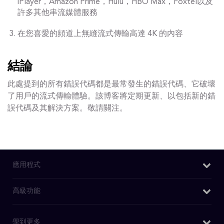
iPlayer，Amazon Prime，Hulu，HBO Max，Foxtel以及
許多其他串流媒體服務
在您喜愛的頻道上無縫流式傳輸高達 4K 的內容
結論
此處提到的所有錯誤代碼都是最常發生的錯誤代碼、它破壞
了用戶的流式傳輸體驗。該博客將定期更新、以包括新的錯
誤代碼及其解決方案。敬請關注。
應用程式
Windows VPN
高級功能
Mac VPN
我的IP是什麽
學到更多