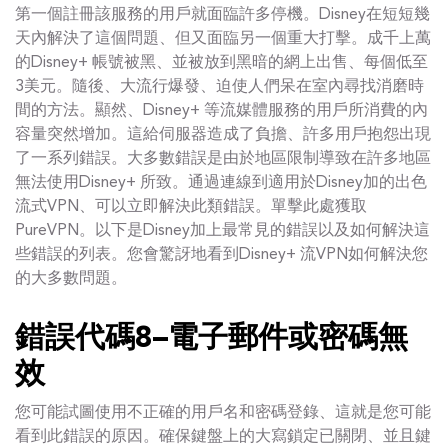
第一個註冊該服務的用戶就面臨許多停機。Disney在短短幾
天內解決了這個問題、但又面臨另一個重大打擊。成千上萬
的Disney+ 帳號被黑、並被放到黑暗的網上出售、每個低至
3美元。隨後、大流行爆發、迫使人們呆在室內尋找消磨時
間的方法。顯然、Disney+ 等流媒體服務的用戶所消費的內
容量突然增加。這給伺服器造成了負擔、許多用戶抱怨出現
了一系列錯誤。大多數錯誤是由於地區限制導致在許多地區
無法使用Disney+ 所致。通過連線到適用於Disney加的出色
流式VPN、可以立即解決此類錯誤。單擊此處獲取
PureVPN。以下是Disney加上最常見的錯誤以及如何解決這
些錯誤的列表。您會驚訝地看到Disney+ 流VPN如何解決您
的大多數問題。
錯誤代碼8–電子郵件或密碼無
效
您可能試圖使用不正確的用戶名和密碼登錄、這就是您可能
看到此錯誤的原因。確保鍵盤上的大寫鎖定已關閉、並且鍵