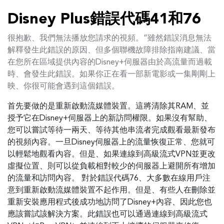
Disney Plus錯誤代碼41和76
很抱歉、我們無法播放您請求的視頻。”雖然錯誤消息無法
解釋發生此錯誤的原因、但多個聯機故障排除指南建議、當
在您所在區域提供內容的Disney+伺服器由於高流量而過載
時、會發生此錯誤。如果你正在看一部新電影或一集剛剛上
映、你很可能會遇到這個錯誤。
首先要做的是重新啟動流媒體裝置。這將清除其RAM、並
授予它在Disney+伺服器上的新訪問權限。如果沒有幫助、
您可以嘗試等待一兩天、等待其他串流者完成觀看最新發布
的視頻內容。一旦Disney伺服器上的流量恢復正常、您就可
以輕鬆地觀看內容。但是、如果連線到高級流式VPN並更改
虛擬位置、則可以從負載相對較少的伺服器上避開所有增加
的流量和訪問內容。 對於錯誤代碼76、大多數在線用戶注
意到重新啟動流媒體裝置不起作用。但是、有些人在刪除並
重新安裝應用程式後成功地訪問了Disney+內容、因此您也
應該嘗試該解決方案。此錯誤也可以通過連線到高級流式