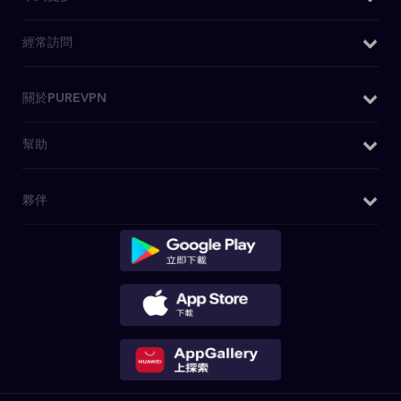
Android VPN
DNS洩漏測試
iOS VPN
為什麼選擇PureVPN
經常訪問
IPv6洩漏測試
Chrome擴充功能
WiFi VPN
WebRTC洩漏測試
Firefox 擴充套件
購買VPN
關於PUREVPN
什麽是VPN
Kodi 附件
日本VPN
安全VPN
關於我們
幫助
安卓電視 VPN
美國IP
博客
媒體查詢
Firestick電視VPN
OpenVPN
客戶支援
夥伴
PureVPN評論
Huawei VPN
私人瀏覽
寫電子郵件聯繫我們
無日誌政策
Chromebook VPN
VPN 特賣
介紹個朋友
DD-WRT應用程式
迪士尼+ VPN
聯盟計劃
路由器 VPN
Netflix VPN
成為合作夥伴
Linux VPN
下載應用程式
專用IP VPN
保護DDoS的VPN