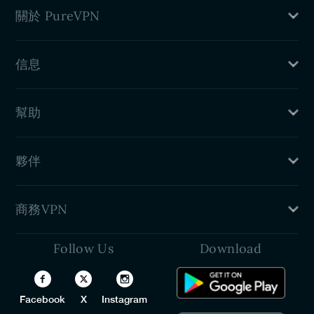
我的IP是什麽
關於 PureVPN
DNS洩漏測試
IPv6洩漏測試
定價
WebRTC洩漏測試
信息
功能
關於我們
隱私政策
PureVPN評論
幫助
退款政策
服務條款
客戶支援
新聞發布室
夥伴
VPN 設定指南
聯繫我們
介紹個朋友
商務VPN
加盟計劃
學生折扣
Follow Us
Download
團隊專用 VPN
開發人員 (API)
White Label VPN
Facebook
X
Instagram
VPN 經銷商計劃