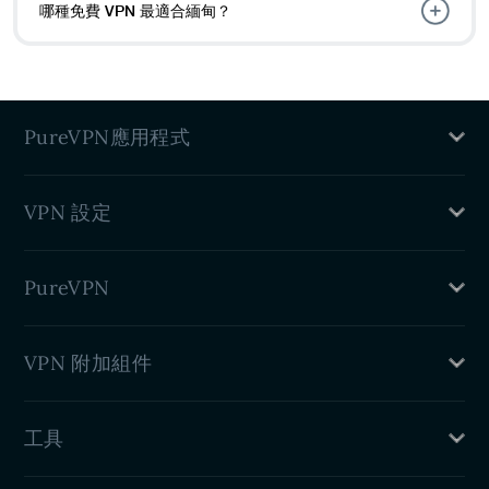
哪種免費 VPN 最適合緬甸？
PureVPN應用程式
Mac VPN
VPN 設定
Windows VPN
Linux VPN
路由器 VPN
iPhone VPN
PureVPN
DD-WRT 小型應用程式
Android VPN
Chrome VPN 擴充
什麽是 VPN
VPN 附加組件
VPN Firefox 擴充
好處
VPN Edge 擴充
博客
專用 IP
Android TV VPN
工具
連接埠轉送
Firestick TV VPN
住宅代理