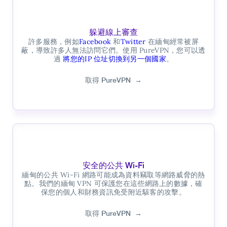
躲避線上審查
許多服務，例如
Facebook
和
Twitter
在緬甸經常被屏
蔽，導致許多人無法訪問它們。使用 PureVPN，您可以透
過
將您的IP 位址切換到另一個國家
。
取得 PureVPN
→
安全的公共 Wi-Fi
緬甸的公共 Wi-Fi 網路可能成為資料竊取等網路威脅的熱
點。我們的緬甸 VPN 可保護您在這些網路上的數據，確
保您的個人和財務資訊免受附近駭客的攻擊。
取得 PureVPN
→