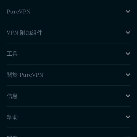
Linux VPN
路由器 VPN
iPhone VPN
PureVPN
DD-WRT 小型應用程式
Android VPN
Chrome VPN 擴充
什麽是 VPN
VPN 附加組件
VPN Firefox 擴充
好處
VPN Edge 擴充
博客
專用 IP
Android TV VPN
工具
連接埠轉送
Firestick TV VPN
住宅代理
我的IP是什麽
關於 PureVPN
DNS洩漏測試
IPv6洩漏測試
定價
WebRTC洩漏測試
信息
功能
關於我們
隱私政策
PureVPN評論
幫助
退款政策
服務條款
客戶支援
新聞發布室