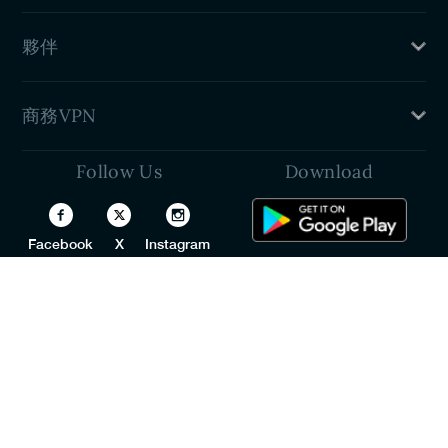
服務條款
客戶支援
新聞發布室
夥伴
VPN 設定指南
聯繫我們
介紹個朋友
商務VPN
加盟計劃
學生折扣
Follow Us
Download
團隊專用 VPN
開發人員 (API)
White Label VPN
Facebook
X
Instagram
VPN 經銷商計劃
Youtube
Reddit
TikTok
Discord
LinkedIn