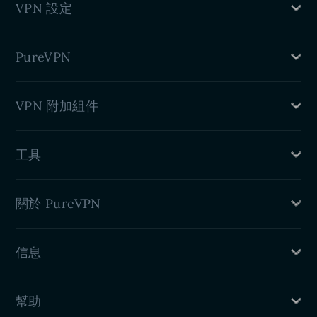
VPN 設定
Windows VPN
Linux VPN
路由器 VPN
iPhone VPN
PureVPN
DD-WRT 小型應用程式
Android VPN
Chrome VPN 擴充
什麽是 VPN
VPN 附加組件
VPN Firefox 擴充
好處
VPN Edge 擴充
博客
專用 IP
Android TV VPN
工具
連接埠轉送
Firestick TV VPN
住宅代理
我的IP是什麽
關於 PureVPN
DNS洩漏測試
IPv6洩漏測試
定價
WebRTC洩漏測試
信息
功能
關於我們
隱私政策
PureVPN評論
幫助
退款政策