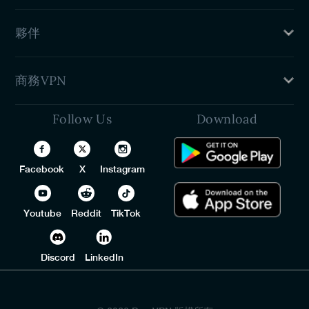
服務條款
客戶支援
新聞發布室
夥伴
VPN 設定指南
聯繫我們
介紹個朋友
商務VPN
加盟計劃
學生折扣
Follow Us
Download
團隊專用 VPN
開發人員 (API)
White Label VPN
Facebook
X
Instagram
VPN 經銷商計劃
Youtube
Reddit
TikTok
Discord
LinkedIn