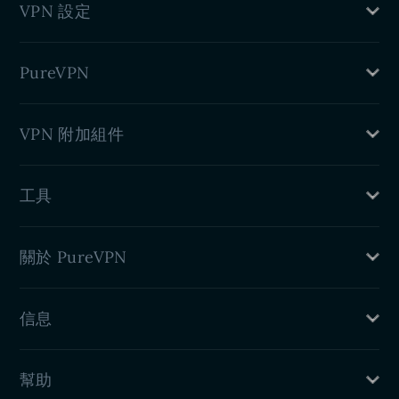
VPN 設定
Windows VPN
Linux VPN
路由器 VPN
iPhone VPN
PureVPN
DD-WRT 小型應用程式
Android VPN
Chrome VPN 擴充
什麽是 VPN
VPN 附加組件
VPN Firefox 擴充
好處
VPN Edge 擴充
博客
專用 IP
Android TV VPN
工具
連接埠轉送
Firestick TV VPN
住宅代理
我的IP是什麽
關於 PureVPN
DNS洩漏測試
IPv6洩漏測試
定價
WebRTC洩漏測試
信息
功能
關於我們
隱私政策
PureVPN評論
幫助
退款政策