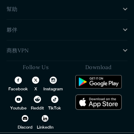
隱私政策
PureVPN評論
幫助
退款政策
服務條款
客戶支援
新聞發布室
夥伴
VPN 設定指南
聯繫我們
介紹個朋友
商務VPN
加盟計劃
學生折扣
Follow Us
Download
團隊專用 VPN
開發人員 (API)
White Label VPN
Facebook
X
Instagram
VPN 經銷商計劃
Youtube
Reddit
TikTok
Discord
LinkedIn