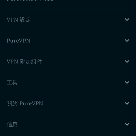
Mac VPN
VPN 設定
Windows VPN
Linux VPN
路由器 VPN
iPhone VPN
PureVPN
DD-WRT 小型應用程式
Android VPN
Chrome VPN 擴充
什麽是 VPN
VPN 附加組件
VPN Firefox 擴充
好處
VPN Edge 擴充
博客
專用 IP
Android TV VPN
工具
連接埠轉送
Firestick TV VPN
住宅代理
我的IP是什麽
關於 PureVPN
DNS洩漏測試
IPv6洩漏測試
定價
WebRTC洩漏測試
信息
功能
關於我們