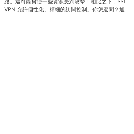
絡。這可能會使一些資源受到攻擊！相比之下，SSL
VPN 允許個性化、精細的訪問控制。你怎麼問？通
過支持創建到指定應用程式而不是整個網絡的隧道。
這樣，企業就很容易為不同的用戶提供不同的訪問權
限。
經常問的問題
以下是有關 VPN SSL 的一些最常見問題的解答：
SSL VPN 使用什麼端口？
SSL VPN 使用 TCP 端口 443，該端口在大多數防火
牆上都是開放的，並且幾乎可以在任何環境中工作。
當遠程用戶坐在另一個機構的防火牆後面時，它也被
證明對他們很有用。