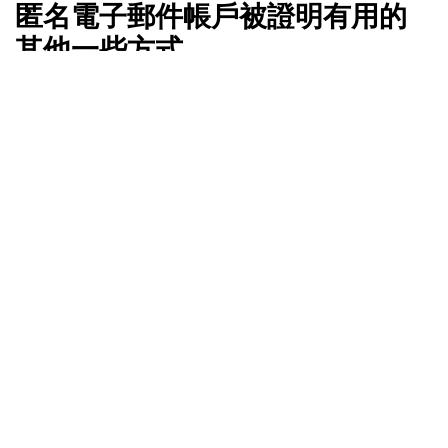
匿名電子郵件帳戶被證明有用的
其他一些方式
無需註冊即可發送電子郵件
如果您想在不事先註冊的情況下發送電子郵件，並且
可以在沒有回應的情況下完成，那麼您需要像 5ymail
或 W3 Anonymous Remailer 這樣的單向匿名電子郵
件服務。但請注意，無法收到回覆。
接收電子郵件
您是否已經厭倦了收件匣中塞滿的電子報或優惠訊
息？最好的選擇是獲得一個臨時電子郵件地址，而這
正是 TrashMail 或 Mailnesia 等匿名收件匣電子郵件
服務可以為您提供幫助的地方。