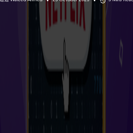
通過 Waleed Ahmed
23 October 2023
3
Mins Rea