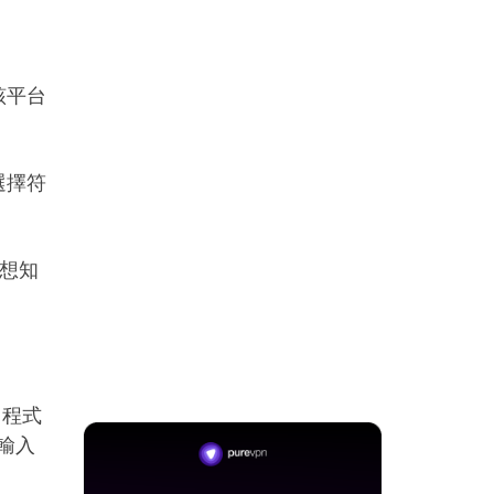
該平台
！
選擇符
。
能想知
用程式
上輸入