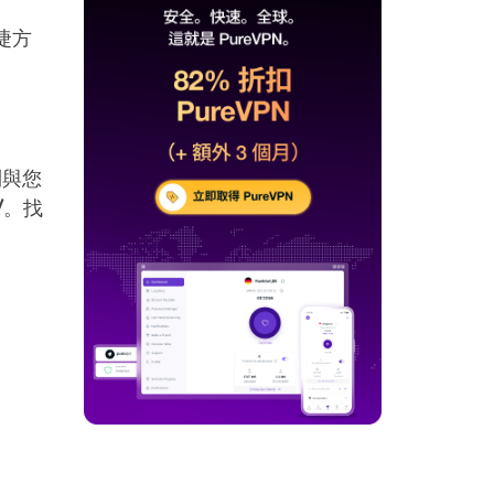
捷方
到與您
/
。找