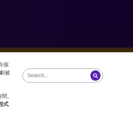
有個
劇被
時間。
 程式