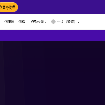
立即掃描
N
伺服器
價格
VPN帳號
中文（繁體）