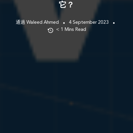
它？
通過 Waleed Ahmed
4 September 2023
< 1
Mins Read