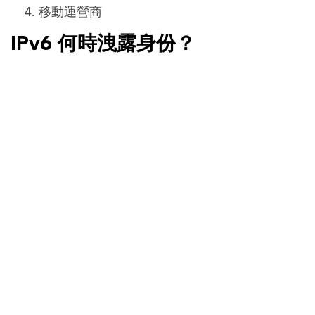
移動運營商
IPv6 何時洩露身份？
在了解什麼是IPv6時，了解什麼是
IPv6洩露
變得同樣
重要。
沒有與 IPv6 位址相關的直接危害。但是，當使用者
連線到VPN時，事情可能會變得稍微複雜。VPN 使
用者在連線到 VPN 時會分配一個 IPv4 IP 位址。當
此用戶嘗試與 IPv6 伺服器或對等方通信時，真實 IP
位址可能會洩露。這可能會導致標識暴露。
如何使用PureVPN獲得IPv6洩露
保護？
IPv6洩露可能成為一種威脅 – 它可以揭示您的身份，