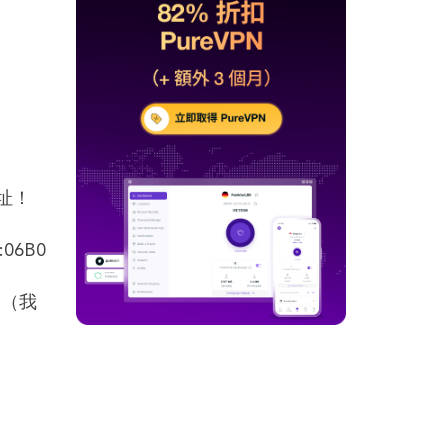
地址！
06B0
一（我