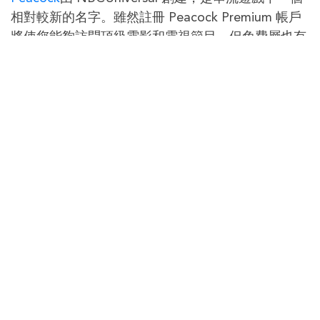
相對較新的名字。雖然註冊 Peacock Premium 帳戶
將使您能夠訪問頂級電影和電視節目，但免費層也有
很多內容。
要在您的設備上從 NBC 的目錄開始流式傳輸內容，
您需要註冊一個 Peacock 帳戶。不出所料，免費版
Peacock 帶有廣告。您應該預計每小時大約有 5 分鐘
的廣告。
10- HOOPLA