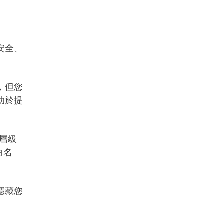
安全、
，但您
助於提
域層級
白名
隱藏您