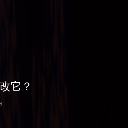
更改它？
d