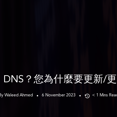
 DNS？您為什麼要更新/
By Waleed Ahmed
6 November 2023
< 1
Mins Rea