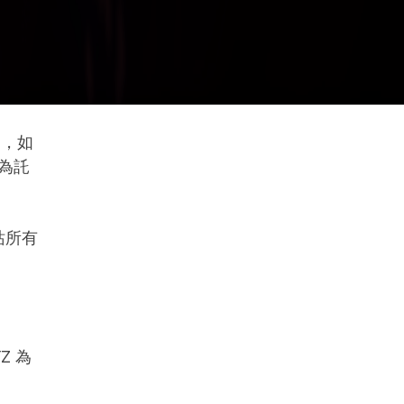
如，如
析為託
站所有
Z 為