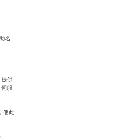
助名
 提供
 伺服
，使此
時。