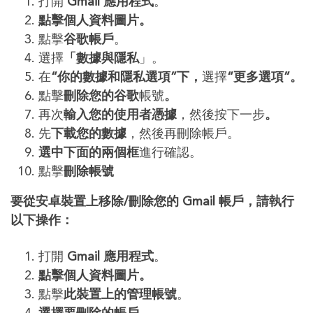
打開
Gmail 應用程式
。
點擊個人資料圖片。
點擊
谷歌帳戶
。
選擇
「數據與隱私
」。
在
“你的數據和隱私選項”下，
選擇
“更多選項”。
點擊
刪除您的谷歌
帳號
。
再次
輸入您的使用者憑據
，然後按下一步
。
先
下載您的數據
，然後再刪除帳戶。
選中下面的兩個框
進行確認。
點擊
刪除帳號
要從安卓
裝置
上移除/刪除您的 Gmail 帳戶，請執行
以下操作：
打開
Gmail 應用程式
。
點擊個人資料圖片。
點擊
此
裝置
上的管理帳號
。