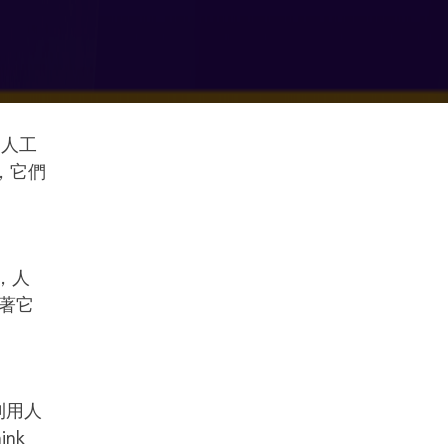
的人工
，它們
，人
著它
利用人
nk