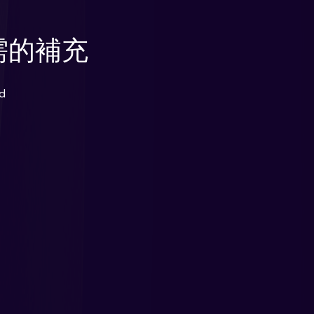
需的補充
d