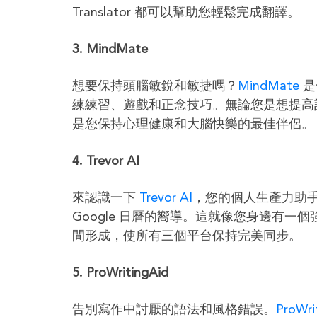
Translator 都可以幫助您輕鬆完成翻譯。
3. MindMate
想要保持頭腦敏銳和敏捷嗎？
MindMate
是
練練習、遊戲和正念技巧。無論您是想提高記
是您保持心理健康和大腦快樂的最佳伴侶。
4. Trevor AI
來認識一下
Trevor AI
，您的個人生產力助
Google 日曆的嚮導。這就像您身邊有一個強
間形成，使所有三個平台保持完美同步。
5. ProWritingAid
告別寫作中討厭的語法和風格錯誤。
ProWri