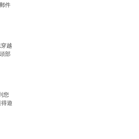
郵件
憶穿越
頭部
到您
獲得遊