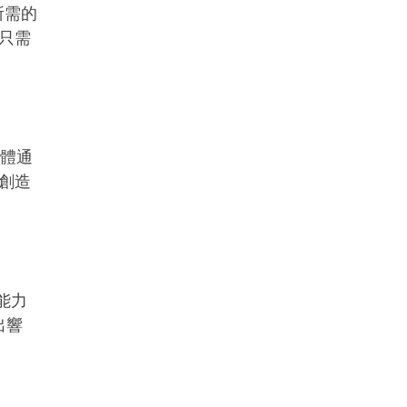
所需的
只需
體通
創造
能力
出響