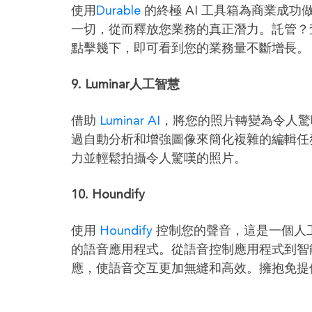
使用
Durable
的終極 AI 工具箱為商業成
一切，從而釋放您業務的真正潛力。託管？
點擊幾下，即可看到您的業務量不斷增長。
9. Luminar人工智慧
借助
Luminar AI
，將您的照片轉變為令人驚
過自動分析和增強圖像來簡化複雜的編輯任
力並輕鬆拍攝令人驚嘆的照片。
10.
Houndify
使用
Houndify
控制您的聲音，這是一個人
的語音應用程式。從語音控制應用程式到智能家
應，使語音交互更加無縫和高效。擁抱免提
我們希望這 10 個人工智慧工具能夠派上