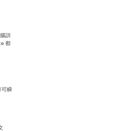
腦訓
e 都
排可瞬
文