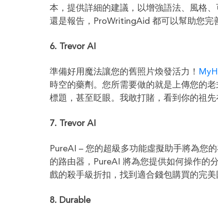
本，提供詳細的建議，以增強語法、風格、
還是報告，ProWritingAid 都可以幫
6. Trevor AI
準備好用魔法讓您的舊照片煥發活力！
MyHe
時空的藥劑。您所需要做的就是上傳您的老
標題，甚至眨眼。我敢打賭，看到你的祖先
7.
Trevor AI
PureAI – 您的超級多功能虛擬助手將為
的路由器，PureAI 將為您提供如何操
戲的殺手級折扣，找到適合錢包購買的完美國家 
8.
Durable