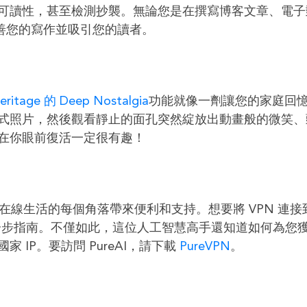
可讀性，甚至檢測抄襲。無論您是在撰寫博客文章、電子
助您完善您的寫作並吸引您的讀者。
ritage 的 Deep Nostalgia
功能就像一劑讓您的家庭回
式照片，然後觀看靜止的面孔突然綻放出動畫般的微笑、
在你眼前復活一定很有趣！
您的在線生活的每個角落帶來便利和支持。想要將 VPN 連接
作的分步指南。不僅如此，這位人工智慧高手還知道如何為您
IP。要訪問 PureAI，請下載
PureVPN
。