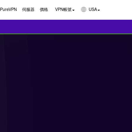
ureVPN
伺服器
價格
VPN帳號
USA