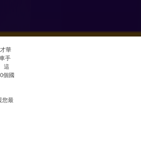
多才華
車手
。這
0個國
援您最