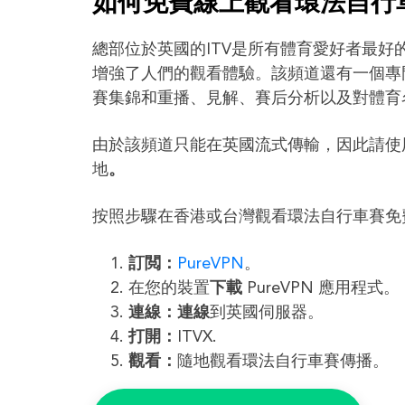
如何免費線上觀看環法自行
總部位於英國的ITV是所有體育愛好者最
增強了人們的觀看體驗。該頻道還有一個專門
賽集錦和重播、見解、賽后分析以及對體育
由於該頻道只能在英國流式傳輸，因此請使用 V
地
。
按照步驟在香港或台灣觀看環法自行車賽免
訂閲：
PureVPN
。
在您的裝置
下載
PureVPN 應用程式。
連線：連線
到英國伺服器。
打開：
ITVX.
觀看：
隨地觀看環法自行車賽傳播。