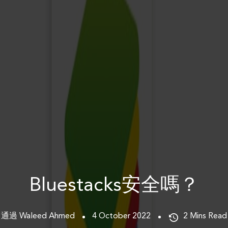
Bluestacks安全嗎？
通過 Waleed Ahmed
4 October 2022
2
Mins Read