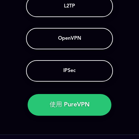
L2TP
OpenVPN
IPSec
使用 PureVPN