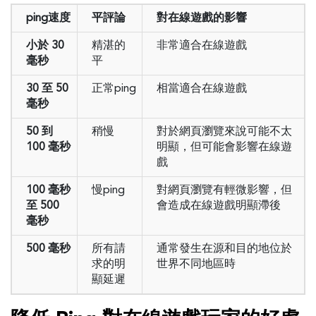
ping速度
平評論
對在線遊戲的影響
小於 30
精湛的
非常適合在線遊戲
毫秒
平
30 至 50
正常ping
相當適合在線遊戲
毫秒
50 到
稍慢
對於網頁瀏覽來說可能不太
100 毫秒
明顯，但可能會影響在線遊
戲
100 毫秒
慢ping
對網頁瀏覽有輕微影響，但
至 500
會造成在線遊戲明顯滯後
毫秒
500 毫秒
所有請
通常發生在源和目的地位於
求的明
世界不同地區時
顯延遲