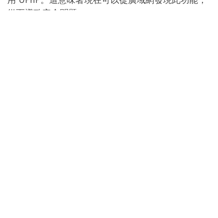
用 UPnP。這意味著現在可以從廣域網發現此功能，
從而導致安全問題。
UPnP 的一個主要問題是它不需要任何身份驗證或授
權。雖然這給我們增加了很多便利，但也有很大的風
險。它允許黑客找到進入您網絡的後門並輕鬆遠程訪
問您的裝置。
黑客可以輕鬆地向您的路由器發送 UPnP 請求，路由
器會打開一個需要授權的端口。然後，黑客可以侵入
裝置並在其中安裝惡意軟體或竊取個人信息。黑客還
可以開始使用您的網絡作為代理在 網絡上執行惡意
攻擊，例如 DDoS 和網絡釣魚攻擊。
在某些情況下，上面提到的 NAT 穿越解決方案被用
於使用 UPnP 入侵路由器裝置。甚至有一些工具可以
利用這種方法來為黑客謀取利益，並使路由器容易受