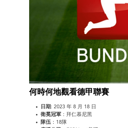
何時何地觀看德甲聯賽
日期
: 2023 年 8 月 18 日
衛冕冠軍
：拜仁慕尼黑
隊伍
：18隊