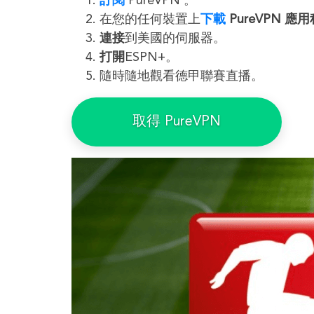
訂閱
PureVPN 。
在您的任何裝置上
下載
PureVPN 應
連接
到美國的伺服器。
打開
ESPN+。
隨時隨地觀看德甲聯賽直播。
取得 PureVPN