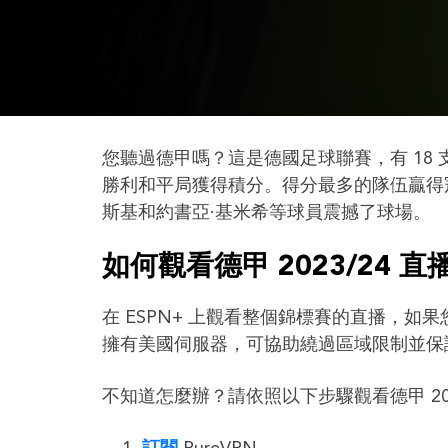
您聽過德甲嗎？這是德國足球聯賽，有 18 支
勝利和平局獲得積分。得分最多的隊伍贏得冠
斯基和約書亞·基米希等球員震撼了球場。
如何觀看德甲 2023/24 直
在 ESPN+ 上觀看整個錦標賽的直播，如果您
擁有美國伺服器，可協助繞過區域限制並保護
不知道怎麼辦？請依照以下步驟觀看德甲 202