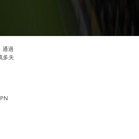
，通過
萬多夫
PN