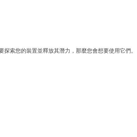
要探索您的裝置並釋放其潛力，那麼您會想要使用它們。
代碼有助於訪問其裝置的秘密角落。
可能對您的裝置造成損害的程式碼。
些代碼？
是在預設呼叫撥號器上撥打這些代碼，然後點擊撥號按鈕