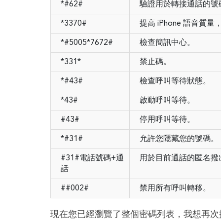
*#62#
驗證用於轉接通話的號
*3370#
提高 iPhone 語音
*#5005*7672#
檢查簡訊中心。
*331*
禁止碼。
*#43#
檢查呼叫等待狀態。
*43#
啟動呼叫等待。
#43#
停用呼叫等待。
*#31#
允許您隱藏您的號碼。
#31#電話號碼+通
用於目前通話的匿名撥
話
##002#
禁用所有呼叫轉移。
現在您已經瀏覽了整個密碼列表，我想再次