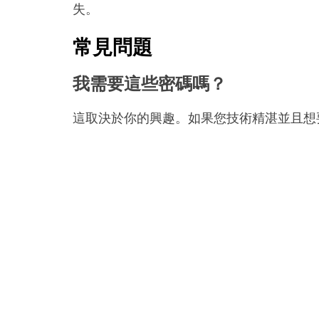
失。
常見問題
我需要這些密碼嗎？
這取決於你的興趣。如果您技術精湛並且想
有抱負的編碼人員和開發人員還會發現這些
好奇心是可以的，但請確保您不會存取任何
如何在我的 iOS 裝置上使用這
使用這些程式碼非常簡單。您所需要做的就
如何判斷程式碼是否有效？