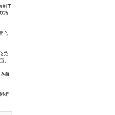
次看到了
底改
置充
免受
裝置。
認為自
術術