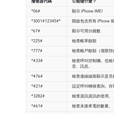
撥號器代碼
它能做什麼？
*06#
顯示 iPhone IMEI
*3001#12345#*
開啟包含所有 iPho
*67#
顯示可用分鐘數
*225#
檢查帳單餘額
*777#
檢查帳戶餘額（僅限預
*#33#
檢查呼叫控制欄。也檢
音、訊息。
*#76#
檢查連線線路顯示是否
*#21#
設定呼叫轉移查詢。存
*3282#
檢查資訊資訊的使用。
*#61#
檢查未接來電的數量。