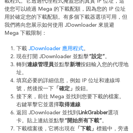
載程式。它透過代理程式掩蓋您的真實 IP 位址，這
使您可以繞過 Mega 的下載配額，因為您的 IP 位址
用於確定您的下載配額。有多個下載器選項可用，但
我們將向您展示如何使用 JDownloader 來規避
Mega 下載限制：
下載
JDownloader 應用程式
。
現在打開 JDownloader 並點擊
“設定”
。
轉到
連線管理員
並點擊
新增
按鈕輸入您的代理地
址。
填寫必要的詳細信息，例如 IP 位址和連線埠
號，然後按一下
「確定」
按鈕。
接下來，前往 Mega 並找到您要下載的檔案。
右鍵單擊它並選擇
取得連線
返回 JDownloader 並找到
LinkGrabber
選項
卡。貼上連結並點擊
“開始所有下載”
。
下載檔案後，它將出現在
「下載」
標籤中，旁邊