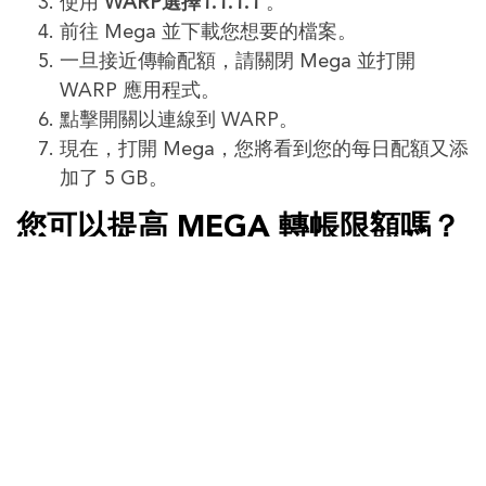
使用
WARP選擇1.1.1.1
。
前往 Mega 並下載您想要的檔案。
一旦接近傳輸配額，請關閉 Mega 並打開
WARP 應用程式。
點擊開關以連線到 WARP。
現在，打開 Mega，您將看到您的每日配額又添
加了 5 GB。
您可以提高 MEGA 轉帳限額嗎？
如果您是 MEGA 作為雲端儲存解決方案的常規用
戶，那麼與堅持使用免費版本相比，選擇付費方案可
以提供更流暢、更方便的體驗。如果不升級到付費訂
閱，就無法增加免費套餐的轉帳配額。
儘管如此，重要的是要認識到，透過付費訂閱，可以
立即用完當月或當年的整個傳輸配額。