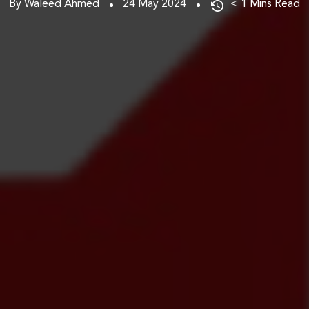
By Waleed Ahmed
24 May 2024
< 1
Mins Read