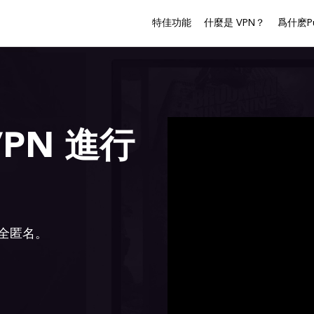
特佳功能
什麼是 VPN？
爲什麽Pu
PN 進行
全匿名。