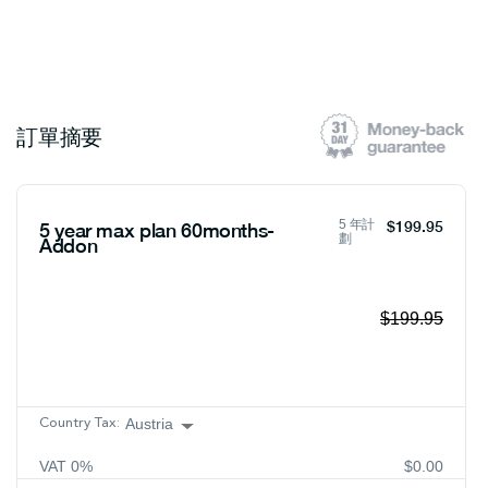
訂單摘要
5 年計
$199.95
5 year max plan 60months-
劃
Addon
$199.95
Austria
Country Tax:
VAT
0
%
$0.00