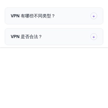
VPN 有哪些不同类型？
+
根据连接和保护用户的方式，
移动 VPN
VPN 有多种类
即使用户在网络之间移动，也能保
个人 VPN
型
持稳定的加密连接，防止会话中断或数据泄
。
通过加密隧道保护个人浏览和
VPN 是否合法？
+
基于浏览器的 VPN
远程访问 VPN
在线活动的安全，而
漏，而
直接在浏览器内运
允许用户
行，只保护网络流量，而不是整个设备，为
是的，
不过，中国、朝鲜和伊朗等少数审查制度严
VPN
在大多数国家都
是合法的
企业
，包括
从任何地点安全地连接到专用网络。
日常快速使用提供了轻量级隐私保护选项。
美国、英国、加拿大和澳大利亚。它们被个
格的国家会管制或禁止使用 VPN。出于隐私
VPN
将多个办公室或网络连接在一起，实现
VPN 会降低网速吗？
+
What you'll get
Standard
Plus
Max
Germany
人和企业广泛用于确保通信安全、访问受地
和安全等合法目的使用 VPN 几乎在所有地方
它们之间的安全通信，确保跨分支机构的数
区限制的内容和减少在线跟踪。
都是完全合法的。
据始终受到保护。
VPN 可能会导致网速略有下降，因为您的数
在许多情况下，当用户通过 VPN 连接绕过
Faster VPN
据在到达互联网之前会通过加密隧道传输到
ISP 的节流时，实际上会体验到更流畅的浏览
PureVPN 使用什么协议？
+
一鍵封鎖追蹤者
远程服务器。然而，像 PureVPN 这样的高级
或流媒体。关键是要根据你所做的事情（如
密碼管理器
VPN 使用优化的服务器和先进的协议来保持
流媒体或游戏）选择合适的服务器位置。
PureVPN 支持
IKEv2 提供强大的加密和无缝重新连接功能，
多种协议，
包括 WireGuard、
移除我的資料
稳定的性能。
OpenVPN、IKEv2 和 SSTP。WireGuard 提
非常适合切换网络的移动用户。PureVPN 的
Dark Web monitoring
供了速度和安全性的最佳组合，是日常使用
应用程序可使用每种协议，您可以根据自己