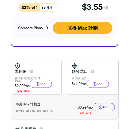
$
3.55
82% off
+3個月
/月
取得 Max 計劃
Compare Plans
專用IP
轉發端口
強大的伺服器安全性
給頂級玩家
$
5.99
$
1.49
/mo
Add
Add
$
2.99
/mo
保存 50%
專用 IP + 埠轉送
$
3.99
/mo
Add
combo_addon_sub_hdg_v2
保存 47%